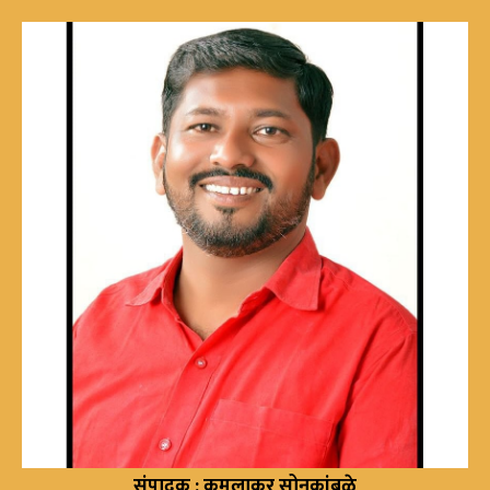
संपादक : कमलाकर सोनकांबळे