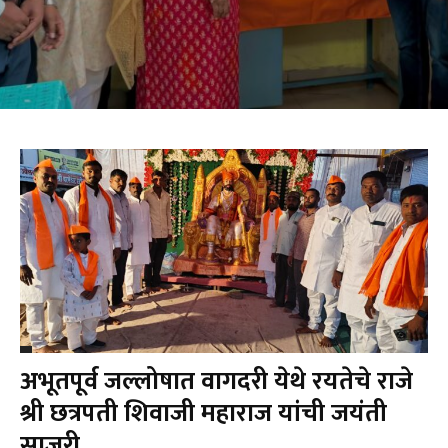
अभूतपूर्व जल्लोषात वागदरी येथे रयतेचे राजे
श्री छत्रपती शिवाजी महाराज यांची जयंती
साजरी