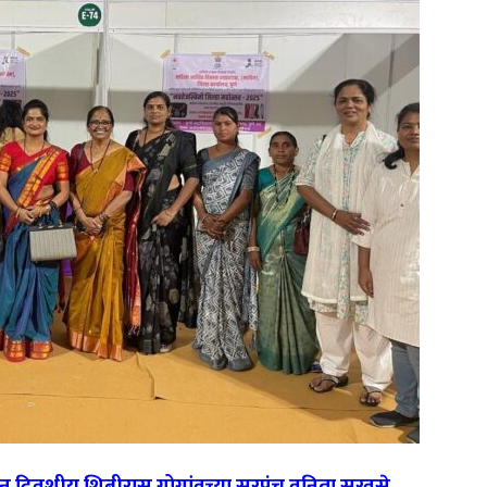
तीन दिवशीय शिबीरास गोगांवच्या सरपंच वनिता सुरवसे