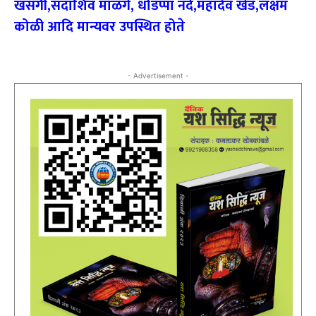
खसगी,सदाशिव माळगे, धोंडप्पा नंदे,महादेव खेड,लक्षम
कोळी आदि मान्यवर उपस्थित होते
- Advertisement -