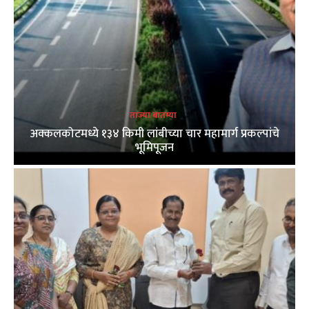
ताज्या बातम्या
अक्कलकोटमध्ये १३४ किमी लांबीच्या चार महामार्ग प्रकल्पांचे
भूमिपूजन