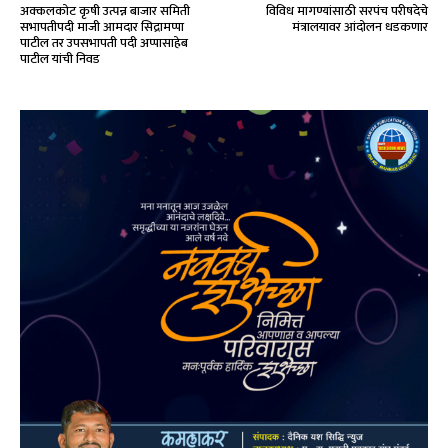
अक्कलकोट कृषी उत्पन्न बाजार समिती
विविध मागण्यांसाठी सरपंच परीषदेचे
सभापतीपदी माजी आमदार सिद्रामप्पा
मंत्रालयावर आंदोलन धडकणार
पाटील तर उपसभापती पदी अप्पासाहेब
पाटील यांची निवड