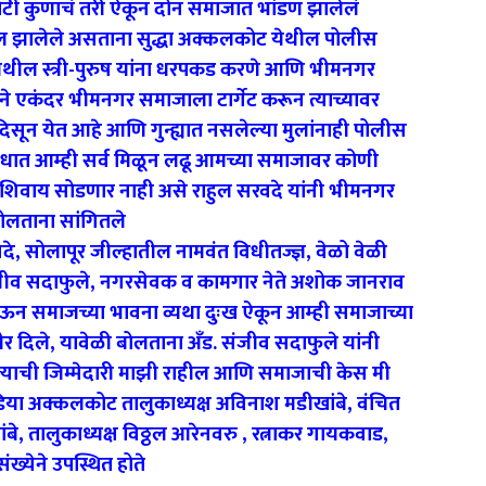
टी कुणाचं तरी ऐकून दोन समाजात भांडण झालेलं
ाखल झालेले असताना सुद्धा अक्कलकोट येथील पोलीस
 येथील स्त्री-पुरुष यांना धरपकड करणे आणि भीमनगर
 एकंदर भीमनगर समाजाला टार्गेट करून त्याच्यावर
सून येत आहे आणि गुन्ह्यात नसलेल्या मुलांनाही पोलीस
ोधात आम्ही सर्व मिळून लढू आमच्या समाजावर कोणी
 शिवाय सोडणार नाही असे राहुल सरवदे यांनी भीमनगर
ोलताना सांगितले
दे, सोलापूर जील्हातील नामवंत विधीतज्ज्ञ, वेळो वेळी
संजीव सदाफुले, नगरसेवक व कामगार नेते अशोक जानराव
न समाजच्या भावना व्यथा दुःख ऐकून आम्ही समाजाच्या
 दिले, यावेळी बोलताना अँड. संजीव सदाफुले यांनी
त्याची जिम्मेदारी माझी राहील आणि समाजाची केस मी
ंडिया अक्कलकोट तालुकाध्यक्ष अविनाश मडीखांबे, वंचित
बे, तालुकाध्यक्ष विठ्ठल आरेनवरु , रत्नाकर गायकवाड,
ख्येने उपस्थित होते