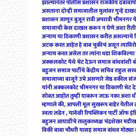
झाल्यानंतर पोलीस प्रशासन राजकीय दबावापो
असताना दोन्ही समाजातील मुलांवर गुन्हे द
प्रशासन जाणून बुजून रात्री अपरात्री भीमनगर
समाजाची केस दाखल करून न घेणे अशा रीतीने
अन्याय या ठिकाणी प्रशासन करीत असल्याचे दि
अटक करत आहेत हे बाब चुकीचं असून त्याविर
अन्याय करत असेल तर त्यांना धडा शिकविल्या
अक्कलकोट येथे भेट देऊन समाज बांधवांशी ब
बहुजन समाज पार्टीचे केंद्रीय सचिव राहुल सरव
समाजाच्या बाजूने उभे असणारे जेष्ठ वकील 
यांनी अक्कलकोट भीमनगर या ठिकाणी भेट देऊ
सोबत आहोत तुम्ही घाबरून जाऊ नका अशा धीर
म्हणाले की, आपली मूल सुखरूप बाहेर येतील 
स्वता लढेन , यावेळी रिपब्लिकन पार्टी ऑफ इ
बहुजन आघाडीचे तालुकाध्यक्ष चंद्रशेखर मडीखां
विकी बाबा चौधरी यासह समाज बांधव मोठ्या सं