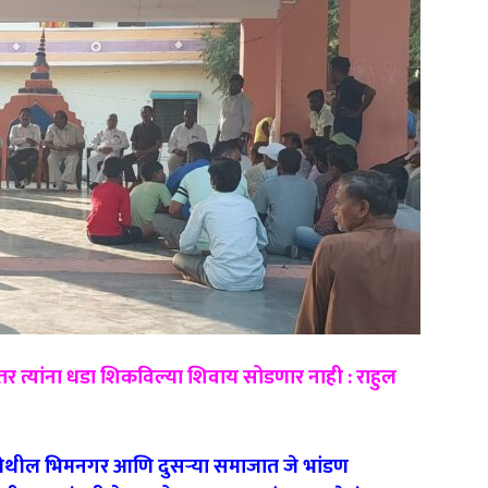
त्यांना धडा शिकविल्या शिवाय सोडणार नाही : राहुल
येथील भिमनगर आणि दुसऱ्या समाजात जे भांडण