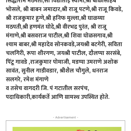
सिद्धाराम मठपती,सौ विद्याताई स्वामी,श्री बाळासाहेब
भोसले, श्री बाबन जमादार,श्री राजू पटणे,श्री राजू किवडे,
श्री राजकुमार हुग्गे,श्री हनिफ मुल्ला,श्री घाळय्या
मठपती,श्री हणमंत घोदे,श्री वीरभद्र पुरंत, श्री राजू
मंगाणे,श्री बसवराज पाटील,श्री शिवा घोळसगाव,श्री
श्याम बाबर,श्री महादेव सोनकवडे,जयश्री बटगेरी, सविता
चलगिरी, रूपा शीरगण, जयश्री पाटील, दौलप्पा सरसंबे,
पिंटू गावडे ,राजकुमार पोमाजी, मडप्पा उमराणे अशोक
सावंत, सुनील गाडीवडार, श्रीशैल चौगुले, धनराज
सलगरे, रमेश मंगाणे
व तसेच वागदरी जि. पं गटातील सरपंच,
पदाधिकारी,कार्यकर्ते आणि ग्रामस्थ उपस्थित होते.
- Advertisement -