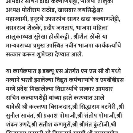
आमदार सचिन दादा कल्याणशेट्टी, भाजपा तालुका
अध्यक्ष मोतीराम राठोड, खासदार जयसिद्धेश्वर
महास्वामी, हनूरचे उपसरपंच सागर दादा कल्याणशेट्टी,
बसवराज शेळके, प्रदीप जगताप, भाजपा महिला
तालुकाध्यक्ष सुरेखा होळीकट्टी , श्रीशैल ठोंबरे या
मान्यवराच्या प्रमुख उपस्थित नवीन भाजपा कार्यकर्त्यांचे
सत्कार करून शुभेच्छा देण्यात आले.
या कार्यक्रमात इ डब्ल्यू एस अंतर्गत एम एस सी बी मध्ये
नव्याने भरती झालेल्या विद्युत कर्मचाऱ्यांचे व एमबीबीएस
मध्ये प्रवेश मिळालेल्या विद्यार्थ्याचे सत्कार आमदार
सचिन कल्याणशेट्टी यांच्या हस्ते करण्यात आले
यावेळी श्री कल्लप्पा बिराजदार,श्री सिद्धाराम बटगेरी ,श्री
सुनील सावंत, श्री प्रकाश पोमाजी,श्री संतोष पोमाजी,श्री
शंकर उणदे,श्री सतीश कणमुसे,श्री श्रीमंत कुंटोजी,श्री